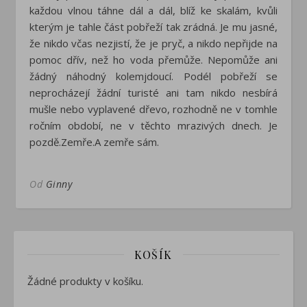
každou vlnou táhne dál
a dál, blíž ke skalám, kvůli
kterým je tahle část pobřeží tak zrád
ná. Je mu jasné,
že nikdo včas nezjistí, že je pryč, a nikdo nepřijde
na
pomoc dřív, než ho voda přemůže. Nepomůže ani
žádný ná
hodný kolemjdoucí. Podél pobřeží se
neprocházejí žádní turisté
ani tam nikdo nesbírá
mušle nebo vyplavené dřevo, rozhodně ne
v tomhle
ročním období, ne v těchto mrazivých dnech.
Je
pozdě.
Zemře.
A zemře sám.
Od
Ginny
KOŠÍK
Žádné produkty v košíku.