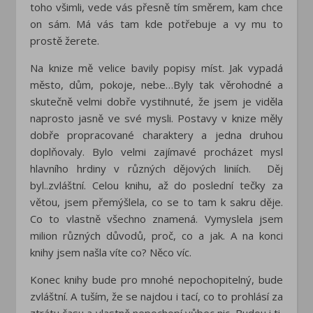
toho všimli, vede vás přesně tím směrem, kam chce
on sám. Má vás tam kde potřebuje a vy mu to
prostě žerete.
Na knize mě velice bavily popisy míst. Jak vypadá
město, dům, pokoje, nebe…Byly tak věrohodné a
skutečně velmi dobře vystihnuté, že jsem je viděla
naprosto jasně ve své mysli. Postavy v knize měly
dobře propracované charaktery a jedna druhou
doplňovaly. Bylo velmi zajímavé procházet mysl
hlavního hrdiny v různých dějových liniích. Děj
byl..zvláštní. Celou knihu, až do poslední tečky za
větou, jsem přemýšlela, co se to tam k sakru děje.
Co to vlastně všechno znamená. Vymyslela jsem
milion různých důvodů, proč, co a jak. A na konci
knihy jsem našla víte co? Něco víc.
Konec knihy bude pro mnohé nepochopitelný, bude
zvláštní. A tuším, že se najdou i tací, co to prohlásí za
ztrátu času a vlastně nepochopí vůbec nic. Budou i ti,