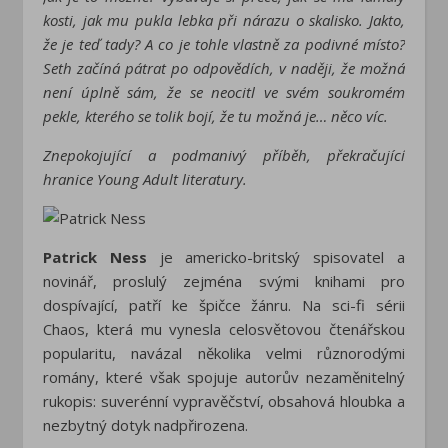
kosti, jak mu pukla lebka při nárazu o skalisko. Jakto,
že je teď tady? A co je tohle vlastně za podivné místo?
Seth začíná pátrat po odpovědích, v naději, že možná
není úplně sám, že se neocitl ve svém soukromém
pekle, kterého se tolik bojí, že tu možná je… něco víc.
Znepokojující a podmanivý příběh, překračující
hranice Young Adult literatury.
Patrick Ness
je americko-britský spisovatel a
novinář, proslulý zejména svými knihami pro
dospívající, patří ke špičce žánru. Na sci-fi sérii
Chaos, která mu vynesla celosvětovou čtenářskou
popularitu, navázal několika velmi různorodými
romány, které však spojuje autorův nezaměnitelný
rukopis: suverénní vypravěčství, obsahová hloubka a
nezbytný dotyk nadpřirozena.