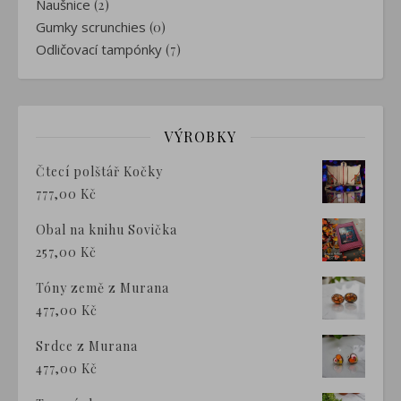
Naušnice
(2)
Gumky scrunchies
(0)
Odličovací tampónky
(7)
VÝROBKY
Čtecí polštář Kočky
777,00
Kč
Obal na knihu Sovička
257,00
Kč
Tóny země z Murana
477,00
Kč
Srdce z Murana
477,00
Kč