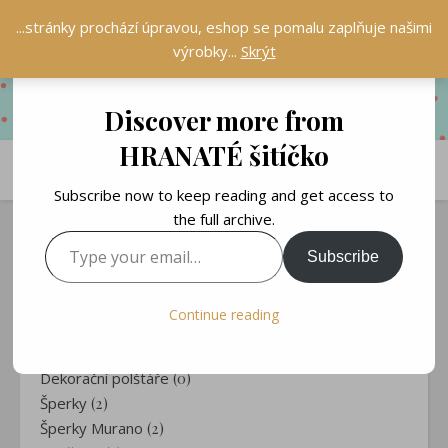
...stránky prochází úpravou, eshop se pomalu zaplňuje našimi
výrobky...
Skrýt
Discover more from
HRANATÉ šitíčko
Subscribe now to keep reading and get access to
the full archive.
Type your email…
Subscribe
HRANATÝ KRÁMEK
Obaly na knihy
(5)
Continue reading
Čtecí polstáře
(1)
Záložky
(30)
Dekorační polštáře
(0)
Šperky
(2)
Šperky Murano
(2)