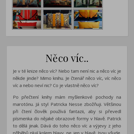
Něco víc..
Je v té knize něco víc? Nebo tam není nic a něco víc je
někde jinde? Mimo knihu. Je čtenář něco víc, víc něco
víc a nebo neví nic? Co je vlastně něco víc?
Po přečtení knihy mám myšlenkové pochody na
marotónu. Já styl Patricka Nesse zbožňuji. Většinou
při čtení člověk používá fantazii, aby si převedl
písmenka do nějaké obrazové formy v hlavě. Patrick
to dělá jinak. Dává do toho něco víc a výjevy z jeho
příběhů plují kolem hlavy, ne jen v hlavě. Jsou všude.