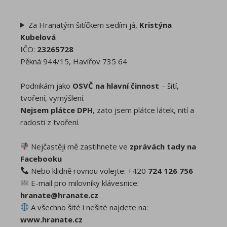
Za Hranatým šitíčkem sedím já,
Kristýna
Kubelová
IČO:
23265728
Pěkná 944/15, Havířov 735 64
Podnikám jako
OSVČ na hlavní činnost
– šití,
tvoření, vymýšlení.
Nejsem plátce DPH
, zato jsem plátce látek, nití a
radosti z tvoření.
Nejčastěji mě zastihnete ve
zprávách tady na
Facebooku
Nebo klidně rovnou volejte: +420
724 126 756
E-mail pro milovníky klávesnice:
hranate@hranate.cz
A všechno šité i nešité najdete na:
www.hranate.cz