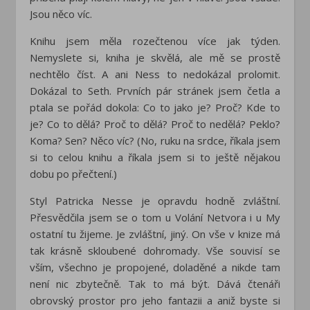
Jsou něco víc.
Knihu jsem měla rozečtenou více jak týden.
Nemyslete si, kniha je skvělá, ale mě se prostě
nechtělo číst. A ani Ness to nedokázal prolomit.
Dokázal to Seth. Prvních pár stránek jsem četla a
ptala se pořád dokola: Co to jako je? Proč? Kde to
je? Co to dělá? Proč to dělá? Proč to nedělá? Peklo?
Koma? Sen? Něco víc? (No, ruku na srdce, říkala jsem
si to celou knihu a říkala jsem si to ještě nějakou
dobu po přečtení.)
Styl Patricka Nesse je opravdu hodně zvláštní.
Přesvědčila jsem se o tom u Volání Netvora i u My
ostatní tu žijeme. Je zvláštní, jiný. On vše v knize má
tak krásně skloubené dohromady. Vše souvisí se
vším, všechno je propojené, doladěné a nikde tam
není nic zbytečně. Tak to má být. Dává čtenáři
obrovský prostor pro jeho fantazii a aniž byste si