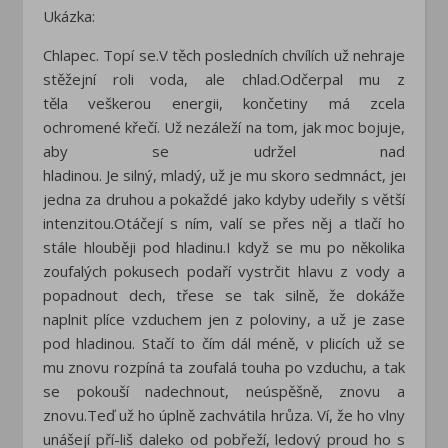
Ukázka:
Chlapec. Topí se.
V těch posledních chvílích už nehraje
stěžejní roli voda, ale chlad.
Odčerpal mu z
těla veškerou energii
, končetiny má zcela
ochromené
křečí. Už nezáleží na tom, jak moc bojuje,
aby se udržel nad
hladinou.
Je
sil
ný
,
mla
dý
,
už
je
mu
sko
ro
sed
mnác
t,
jen
že
m
jedna za druhou a pokaždé jako kdyby udeřily s větší
intenzitou.
Otáčejí s ním, valí se přes něj a tlačí ho
stále hlouběji pod hladinu.
I když se mu po několika
zoufalých pokusech podaří vystrčit hlavu
z vody a
popadnout dech, třese se tak silně, že dokáže
naplnit plíce
vzduchem jen z poloviny
, a už je zase
pod hladinou. Stačí to čím dál
méně, v plicích už se
mu znovu rozpíná ta zoufalá touha po vzdu
chu, a tak
se pokouší nadechnout, neúspěšně, znovu a
znovu.
Teď už ho úplně zachvátila hrůza. Ví, že ho vlny
unášejí pří-
liš daleko od pobřeží, ledový proud ho s