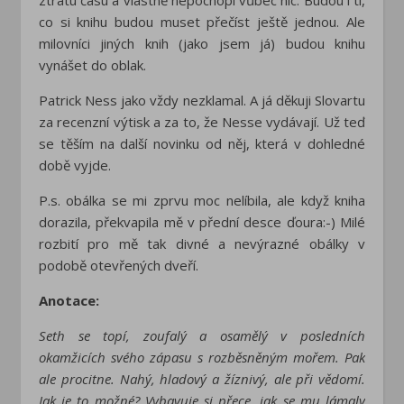
co si knihu budou muset přečíst ještě jednou. Ale
milovníci jiných knih (jako jsem já) budou knihu
vynášet do oblak.
Patrick Ness jako vždy nezklamal. A já děkuji Slovartu
za recenzní výtisk a za to, že Nesse vydávají. Už teď
se těším na další novinku od něj, která v dohledné
době vyjde.
P.s. obálka se mi zprvu moc nelíbila, ale když kniha
dorazila, překvapila mě v přední desce ďoura:-) Milé
rozbití pro mě tak divné a nevýrazné obálky v
podobě otevřených dveří.
Anotace:
Seth se topí, zoufalý a osamělý v posledních
okamžicích svého zápasu s rozběsněným mořem. Pak
ale procitne. Nahý, hladový a žíznivý, ale při vědomí.
Jak je to možné? Vybavuje si přece, jak se mu lámaly