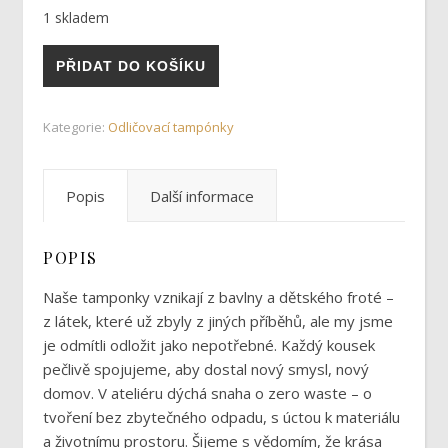
1 skladem
Tampónky 7 množství
PŘIDAT DO KOŠÍKU
Kategorie:
Odličovací tampónky
Popis
Další informace
POPIS
Naše tamponky vznikají z bavlny a dětského froté –
z látek, které už zbyly z jiných příběhů, ale my jsme
je odmítli odložit jako nepotřebné. Každý kousek
pečlivě spojujeme, aby dostal nový smysl, nový
domov. V ateliéru dýchá snaha o zero waste – o
tvoření bez zbytečného odpadu, s úctou k materiálu
a životnímu prostoru. Šijeme s vědomím, že krása