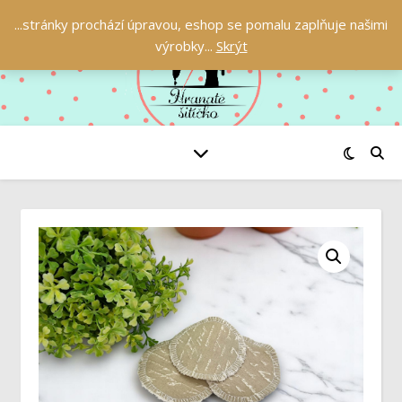
...stránky prochází úpravou, eshop se pomalu zaplňuje našimi
výrobky...
Skrýt