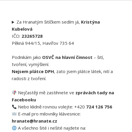
Za Hranatým šitíčkem sedím já,
Kristýna
Kubelová
IČO:
23265728
Pěkná 944/15, Havířov 735 64
Podnikám jako
OSVČ na hlavní činnost
– šití,
tvoření, vymýšlení.
Nejsem plátce DPH
, zato jsem plátce látek, nití a
radosti z tvoření.
Nejčastěji mě zastihnete ve
zprávách tady na
Facebooku
Nebo klidně rovnou volejte: +420
724 126 756
E-mail pro milovníky klávesnice:
hranate@hranate.cz
A všechno šité i nešité najdete na: