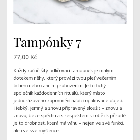
Tampónky 7
77,00
Kč
Každý ručně šitý odličovací tamponek je malým
dotekem něhy, který provází tvou pleť večerním
tichem nebo ranním probuzením. Je to tichý
společník každodenních rituálů, který místo
jednorázového zapomnění nabízí opakované objetí.
Hebký, jemný a znovu připravený sloužit – znovu a
znovu, beze spěchu a s respektem k tobě i k přírodě.
Je to drobnost, která má váhu – nejen ve své funkci,
ale i ve své myšlence.