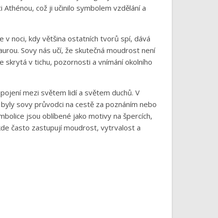
 Athénou, což ji učinilo symbolem vzdělání a
 v noci, kdy většina ostatních tvorů spí, dává
urou. Sovy nás učí, že skutečná moudrost není
e skrytá v tichu, pozornosti a vnímání okolního
spojení mezi světem lidí a světem duchů. V
 byly sovy průvodci na cestě za poznáním nebo
ymbolice jsou oblíbené jako motivy na špercích,
, kde často zastupují moudrost, vytrvalost a
í