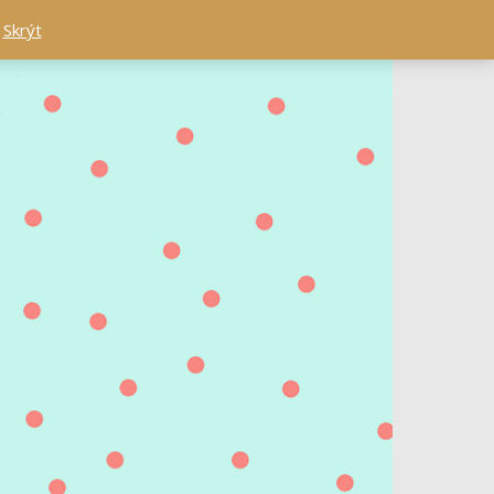
.
Skrýt