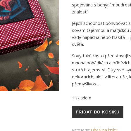
spojována s bohyní moudrosti
znalostí.
Jejich schopnost pohybovat se
sovám tajemnou a magickou a
vždy nápadná nebo hlasitá – j
světa.
Sovy také často představují 
mnoha pohádkách a příbězích
strážci tajemství. Díky své s
dekoracích, ale i v literatuře
přemýšlivost.
1 skladem
Obal na knihu Sovička množstv
PŘIDAT DO KOŠÍKU
Kategorie:
Obaly na knihy