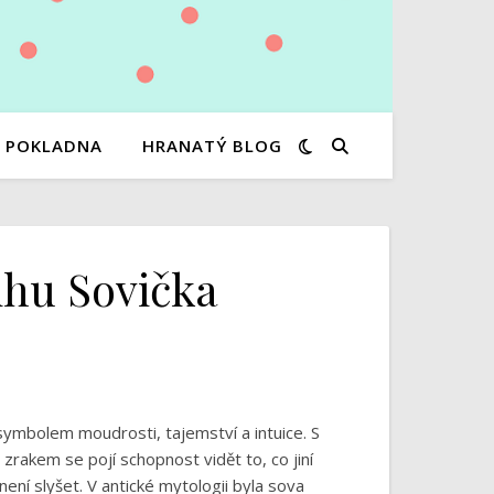
POKLADNA
HRANATÝ BLOG
ihu Sovička
symbolem moudrosti, tajemství a intuice. S
 zrakem se pojí schopnost vidět to, co jiní
není slyšet. V antické mytologii byla sova