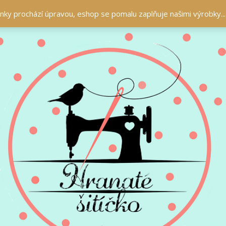
ránky prochází úpravou, eshop se pomalu zaplňuje našimi výrobky..