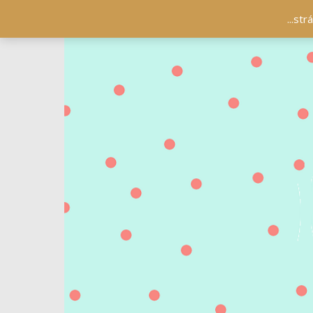
...st