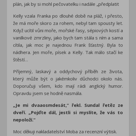
plán, jak by si mohl pečovatelku i nadále „předplatit
Kelly vzala Franka po dlouhé době na pláž, i přesto,
že má moře skoro za rohem, nebyl tam spousty let.
Když ucítil vůni moře, mořské řasy, sépiových kostí a
vanilkové zmrzliny, jako bych tam stála s ním a sama
cítila, jak moc je najednou Frank šťastný. Byla to
nádhera. Jen moře, písek a Kelly. Tak málo stačí ke
štěstí…
Příjemný, laskavý a oddychový příběh ze života,
který může být o jakémkoliv důchodci okolo nás.
Doporučuji všem, kdo mají rádi anglický humor.
Opravdu jsem se hodně nasmála.
„Je mi dvaaosmdesát,“ řekl. Sundal řetěz ze
dveří. „Pojďte dál, jestli si myslíte, že vás to
nepoloží.“
Moc děkuji nakladatelství Moba za recenzní výtisk.