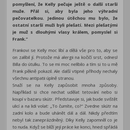
pomyšlení, že Kelly pečuje ještě o další starší
muže. Přál si, aby byla jeho výhradní
pečovatelkou. Jedinou útěchou mu bylo, že
ostatní starší muži byli plešatí. Mezi plešatými
je muž s dlouhými vlasy králem, pomyslel si
Frank.“
Frankovi se Kelly moc líbí a dělá vše pro to, aby se
on zalíbil jí. Protože má alergii na kočičí srst, odnesl
Billa do útulku. To se mi moc nelíbilo a tím si to u mě
Frank pěkně pokazil. Ale další vtipné příhody nechaly
všechnu antipatii úplně stranou.
Snaží se na Kelly zapůsobit mnoha způsoby.
Například si chce nechat udělat tetování nebo si
koupí v bazaru skútr. Představuje si, jak bude svištět
ulicí a na lidi volat: „To čumíte, co?“ Zvedne skútr na
zadní kolo a bude uhánět dál a dál. Nikdy předtím
nebyl tak zaneprázdněný. Díky Kelly zapomněl co je
to nuda. Když se blíží její práce ke konci, hned spřádá