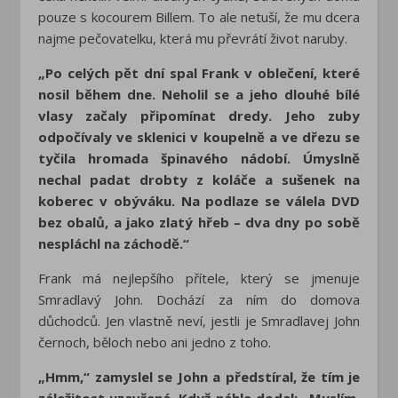
pouze s kocourem Billem. To ale netuší, že mu dcera
najme pečovatelku, která mu převrátí život naruby.
„Po celých pět dní spal Frank v oblečení, které
nosil během dne. Neholil se a jeho dlouhé bílé
vlasy začaly připomínat dredy. Jeho zuby
odpočívaly ve sklenici v koupelně a ve dřezu se
tyčila hromada špinavého nádobí. Úmyslně
nechal padat drobty z koláče a sušenek na
koberec v obýváku. Na podlaze se válela DVD
bez obalů, a jako zlatý hřeb – dva dny po sobě
nespláchl na záchodě.“
Frank má nejlepšího přítele, který se jmenuje
Smradlavý John. Dochází za ním do domova
důchodců. Jen vlastně neví, jestli je Smradlavej John
černoch, běloch nebo ani jedno z toho.
„Hmm,“ zamyslel se John a předstíral, že tím je
záležitost uzavřená. Když náhle dodal: „Myslím,