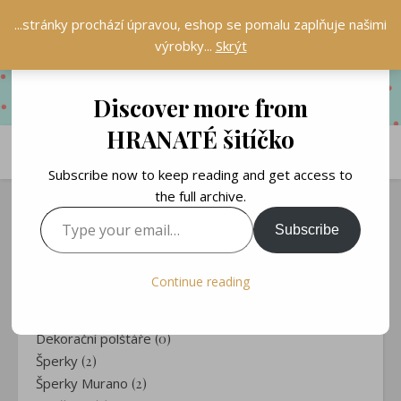
...stránky prochází úpravou, eshop se pomalu zaplňuje našimi
výrobky...
Skrýt
Discover more from
HRANATÉ šitíčko
Subscribe now to keep reading and get access to
the full archive.
Type your email…
Subscribe
HRANATÝ KRÁMEK
Obaly na knihy
(5)
Continue reading
Čtecí polstáře
(1)
Záložky
(30)
Dekorační polštáře
(0)
Šperky
(2)
Šperky Murano
(2)