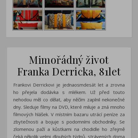
Mimořádný život
Franka Derricka, 81let
Frankovi Derrickovi je jednaosmdesát let a zrovna
ho přejela dodávka s mlékem. Už před touto
nehodou měl co dělat, aby něčím zaplnil nekonečné
dny. Sleduje filmy na DVD, které miluje a zná mnoho
filmových hlášek. V místním bazaru utrácí peníze za
zbytečnosti a bojuje s podomními obchodníky. Se
zlomenou paží a kůstkami na chodidle ho zřejmě
čeká několik velmi dlouhých týdnů, strávených doma