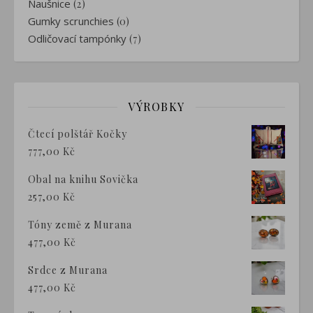
Naušnice
(2)
Gumky scrunchies
(0)
Odličovací tampónky
(7)
VÝROBKY
Čtecí polštář Kočky
777,00
Kč
Obal na knihu Sovička
257,00
Kč
Tóny země z Murana
477,00
Kč
Srdce z Murana
477,00
Kč