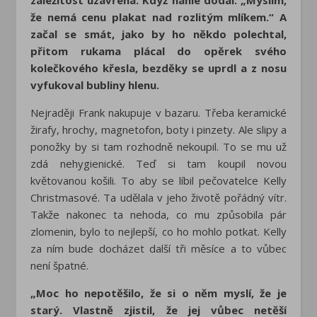
že nemá cenu plakat nad rozlitým mlíkem.“ A
začal se smát, jako by ho někdo polechtal,
přitom rukama plácal do opěrek svého
kolečkového křesla, bezděky se uprdl a z nosu
vyfukoval bubliny hlenu.
Nejraději Frank nakupuje v bazaru. Třeba keramické
žirafy, hrochy, magnetofon, boty i pinzety. Ale slipy a
ponožky by si tam rozhodně nekoupil. To se mu už
zdá nehygienické. Teď si tam koupil novou
květovanou košili. To aby se líbil pečovatelce Kelly
Christmasové. Ta udělala v jeho životě pořádný vítr.
Takže nakonec ta nehoda, co mu způsobila pár
zlomenin, bylo to nejlepší, co ho mohlo potkat. Kelly
za ním bude docházet další tři měsíce a to vůbec
není špatné.
„Moc ho nepotěšilo, že si o něm myslí, že je
starý. Vlastně zjistil, že jej vůbec netěší