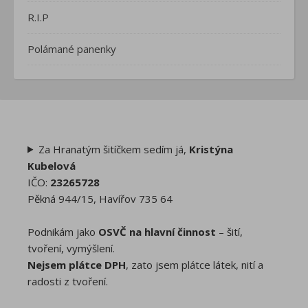
R.I.P
Polámané panenky
Za Hranatým šitíčkem sedím já,
Kristýna
Kubelová
IČO:
23265728
Pěkná 944/15, Havířov 735 64
Podnikám jako
OSVČ na hlavní činnost
– šití,
tvoření, vymýšlení.
Nejsem plátce DPH
, zato jsem plátce látek, nití a
radosti z tvoření.