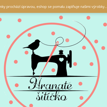
ránky prochází úpravou, eshop se pomalu zaplňuje našimi výrobky..