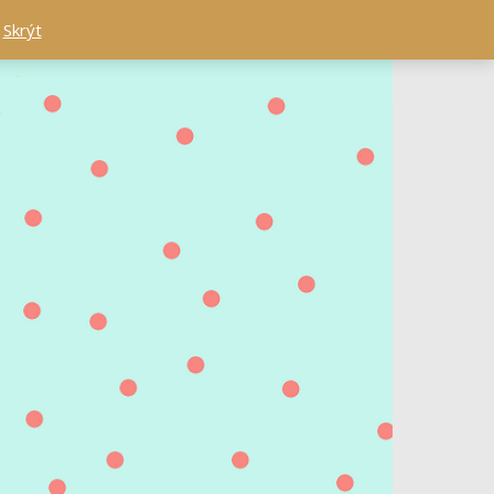
.
Skrýt