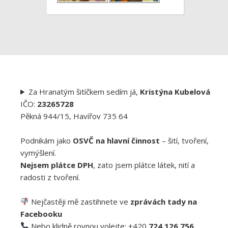
Za Hranatým šitíčkem sedím já,
Kristýna Kubelová
IČO:
23265728
Pěkná 944/15, Havířov 735 64
Podnikám jako
OSVČ na hlavní činnost
– šití, tvoření,
vymýšlení.
Nejsem plátce DPH
, zato jsem plátce látek, nití a
radosti z tvoření.
Nejčastěji mě zastihnete ve
zprávách tady na
Facebooku
Nebo klidně rovnou volejte: +420
724 126 756