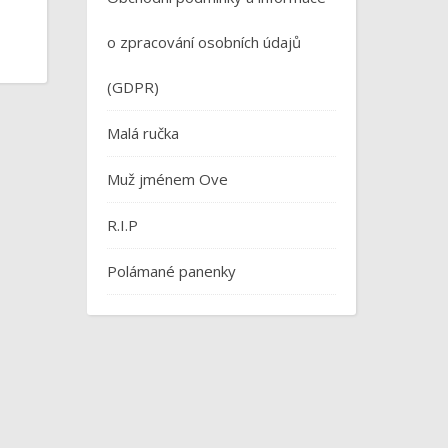
o zpracování osobních údajů
(GDPR)
Malá ručka
Muž jménem Ove
R.I.P
Polámané panenky