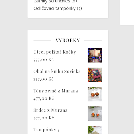
Gumky scrunchies
(0)
Odličovací tampónky
(7)
VÝROBKY
Čtecí polštář Kočky
777,00
Kč
Obal na knihu Sovička
257,00
Kč
Tóny země z Murana
477,00
Kč
Srdce z Murana
477,00
Kč
Tampónky 7