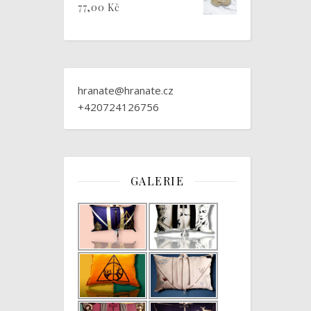
77,00
Kč
hranate@hranate.cz
+420724126756
GALERIE