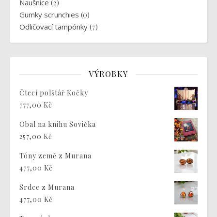
Naušnice
(2)
Gumky scrunchies
(0)
Odličovací tampónky
(7)
VÝROBKY
Čtecí polštář Kočky
777,00
Kč
Obal na knihu Sovička
257,00
Kč
Tóny země z Murana
477,00
Kč
Srdce z Murana
477,00
Kč