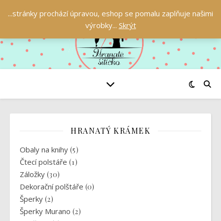
...stránky prochází úpravou, eshop se pomalu zaplňuje našimi
výrobky...
Skrýt
HRANATÝ KRÁMEK
Obaly na knihy
(5)
Čtecí polstáře
(1)
Záložky
(30)
Dekorační polštáře
(0)
Šperky
(2)
Šperky Murano
(2)