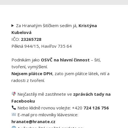
Za Hranatým šitíčkem sedím já,
Kristýna
Kubelová
IČO:
23265728
Pěkná 944/15, Havířov 735 64
Podnikám jako
OSVČ na hlavní činnost
– šití,
tvoření, vymýšlení.
Nejsem plátce DPH
, zato jsem plátce látek, nití a
radosti z tvoření.
Nejčastěji mě zastihnete ve
zprávách tady na
Facebooku
Nebo klidně rovnou volejte: +420
724 126 756
E-mail pro milovníky klávesnice:
hranate@hranate.cz