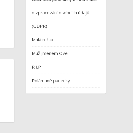
o zpracování osobních údajů
(GDPR)
Malá ručka
Muž jménem Ove
R.I.P
Polámané panenky