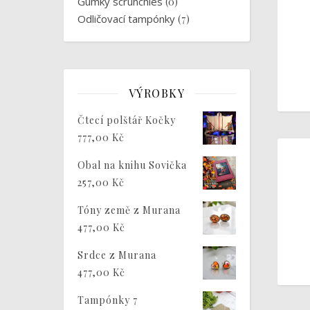
Gumky scrunchies
(0)
Odličovací tampónky
(7)
VÝROBKY
Čtecí polštář Kočky
777,00
Kč
Obal na knihu Sovička
257,00
Kč
Tóny země z Murana
477,00
Kč
Srdce z Murana
477,00
Kč
Tampónky 7