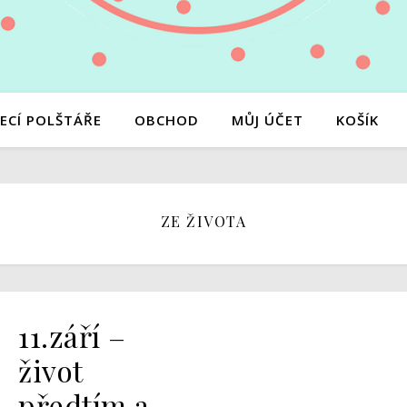
ECÍ POLŠTÁŘE
OBCHOD
MŮJ ÚČET
KOŠÍK
ZE ŽIVOTA
11.září –
život
předtím a