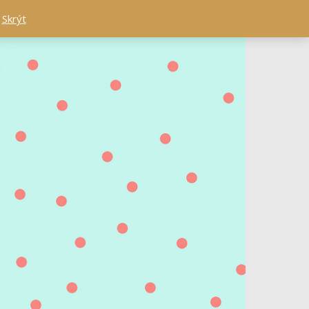
.
Skrýt