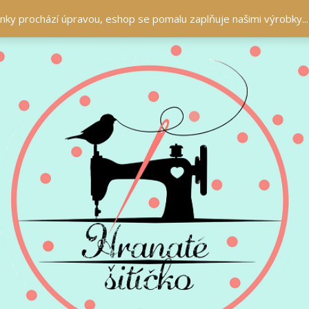
ránky prochází úpravou, eshop se pomalu zaplňuje našimi výrobky..