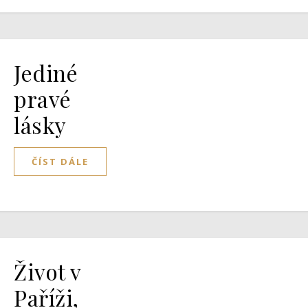
Jediné
pravé
lásky
ČÍST DÁLE
Život v
Paříži,