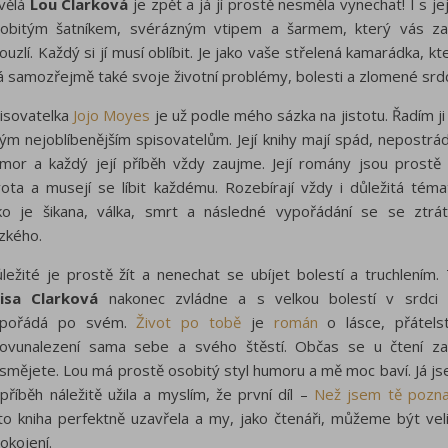
vělá
Lou Clarková
je zpět a já jí prostě nesměla vynechat! I s je
obitým šatníkem, svérázným vtipem a šarmem, který vás z
ouzlí. Každý si jí musí oblíbit. Je jako vaše střelená kamarádka, kt
 samozřejmě také svoje životní problémy, bolesti a zlomené srd
isovatelka
Jojo Moyes
je už podle mého sázka na jistotu. Řadím ji
ým nejoblíbenějším spisovatelům. Její knihy mají spád, nepostrád
mor a každý její příběh vždy zaujme. Její romány jsou prostě
vota a musejí se líbit každému. Rozebírají vždy i důležitá téma
ko je šikana, válka, smrt a následné vypořádání se se ztrá
ízkého.
ležité je prostě žít a nenechat se ubíjet bolestí a truchlením.
isa Clarková
nakonec zvládne a s velkou bolestí v srdci
ypořádá po svém.
Život po tobě
je
román
o lásce, přátelst
ovunalezení sama sebe a svého štěstí. Občas se u čtení z
smějete. Lou má prostě osobitý styl humoru a mě moc baví. Já j
 příběh náležitě užila a myslím, že první díl –
Než jsem tě pozna
to kniha perfektně uzavřela a my, jako čtenáři, můžeme být vel
okojení.