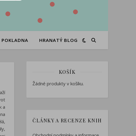
POKLADNA
HRANATÝ BLOG
KOŠÍK
Žádné produkty v košíku.
aží
vot
k a
 na
ČLÁNKY A RECENZE KNIH
lá,
ly,
Obchodní podmínky a informace