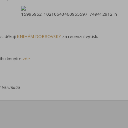
c děkuji
KNIHÁM DOBROVSKÝ
za recenzní výtisk.
ihu koupíte
zde.
d
Verunkaa