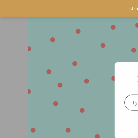
...st
Type 