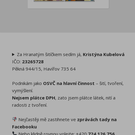
Za Hranatým šitíčkem sedím já,
Kristýna Kubelová
IČO:
23265728
Pěkná 944/15, Havířov 735 64
Podnikám jako
OSVČ na hlavní činnost
– šití, tvoření,
vymýšlení.
Nejsem plátce DPH
, zato jsem plátce látek, nití a
radosti z tvoření.
Nejčastěji mě zastihnete ve
zprávách tady na
Facebooku
Nebo klidně rovnou volejte: +420
724 126 756