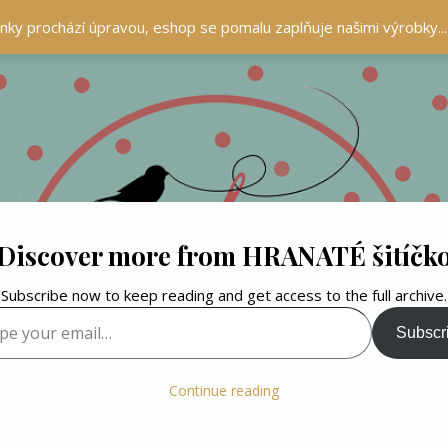
ránky prochází úpravou, eshop se pomalu zaplňuje našimi výrobky..
Discover more from HRANATÉ šitíčk
Subscribe now to keep reading and get access to the full archive.
your email…
Subscr
Continue reading