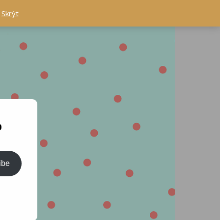
.
Skrýt
o
ibe