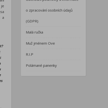
ani
 je
o zpracování osobních údajů
isa
l a
(GDPR)
Malá ručka
Muž jménem Ove
t?
c
R.I.P
c
m
Polámané panenky
u
e
es