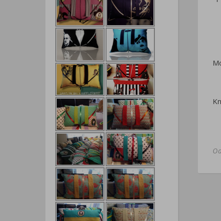
Mo
Kn
O