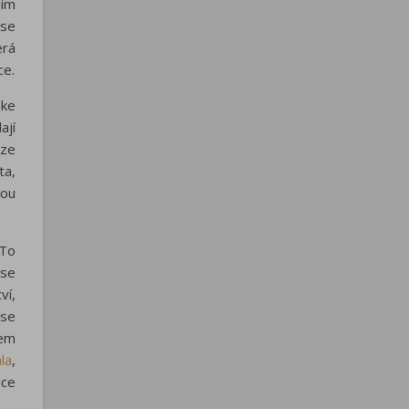
jím
ase
erá
ce.
 ke
ají
 ze
ta,
tou
 To
 se
ví,
ase
sem
la
,
ice