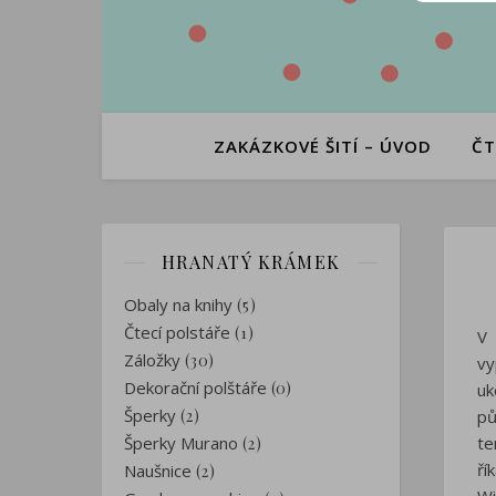
ZAKÁZKOVÉ ŠITÍ – ÚVOD
ČT
HRANATÝ KRÁMEK
Obaly na knihy
(5)
Čtecí polstáře
(1)
V 
Záložky
(30)
vy
Dekorační polštáře
(0)
uk
Šperky
(2)
pů
Šperky Murano
te
(2)
ří
Naušnice
(2)