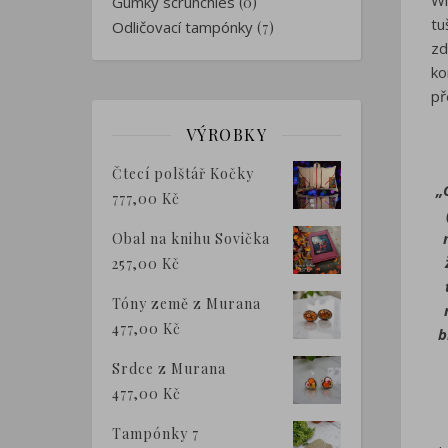
Wi
Gumky scrunchies
(0)
tu
Odličovací tampónky
(7)
zd
ko
př
VÝROBKY
Čtecí polštář Kočky
„
777,00
Kč
Obal na knihu Sovička
257,00
Kč
Tóny země z Murana
477,00
Kč
b
Srdce z Murana
477,00
Kč
Tampónky 7