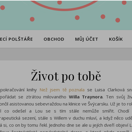
ECÍ POLŠTÁŘE
OBCHOD
MŮJ ÚČET
KOŠÍK
Život po tobě
pokračování knihy
Než jsem tě poznala
se Luisa Clarková sn
pořádat se ztrátou milovaného
Willa Traynora
. Ten svůj ži
ončil asistovanou sebevraždou na klinice ve Švýcarsku. Už je to ro
l co odešel a Lou se s tím stále nemůže smířit. Chodí
rapeutická sezení, stále s Willem v duchu mluví, a když něco udě
ká si, co on by tomu řekl. Jednoho dne se ale u jejích dveří objeví Li