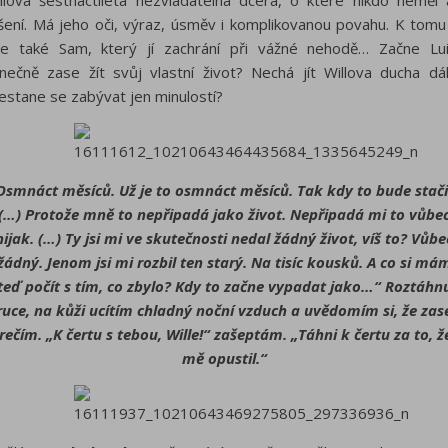
llova šestnáctiletá nezvladatelná dcera, o které nikdo neměl 
šení. Má jeho oči, výraz, úsměv i komplikovanou povahu. K tomu
e také Sam, který jí zachrání při vážné nehodě… Začne Lu
nečně zase žít svůj vlastní život? Nechá jít Willova ducha dá
estane se zabývat jen minulostí?
Osmnáct měsíců. Už je to osmnáct měsíců. Tak kdy to bude stači
(…) Protože mně to nepřipadá jako život. Nepřipadá mi to vůbe
nijak. (…) Ty jsi mi ve skutečnosti nedal žádný život, víš to? Vůbe
žádný. Jenom jsi mi rozbil ten starý. Na tisíc kousků. A co si má
teď počít s tím, co zbylo? Kdy to začne vypadat jako…“ Roztáhn
ruce, na kůži ucítím chladný noční vzduch a uvědomím si, že zas
rečím. „K čertu s tebou, Wille!“ zašeptám. „Táhni k čertu za to, ž
mě opustil.“