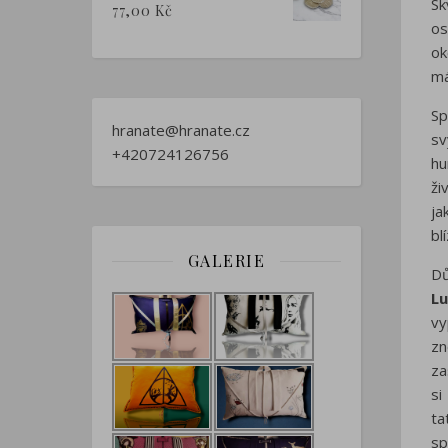
Sk
77,00
Kč
os
ok
má
Sp
hranate@hranate.cz
sv
+420724126756
hu
ži
ja
bl
GALERIE
Dů
Lu
v
zn
za
si
ta
sp