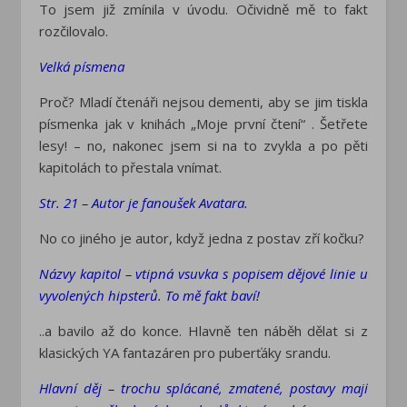
To jsem již zmínila v úvodu. Očividně mě to fakt
rozčilovalo.
Velká písmena
Proč? Mladí čtenáři nejsou dementi, aby se jim tiskla
písmenka jak v knihách „Moje první čtení“ . Šetřete
lesy! – no, nakonec jsem si na to zvykla a po pěti
kapitolách to přestala vnímat.
Str. 21 – Autor je fanoušek Avatara.
No co jiného je autor, když jedna z postav zří kočku?
Názvy kapitol – vtipná vsuvka s popisem dějové linie u
vyvolených hipsterů. To mě fakt baví!
..a bavilo až do konce. Hlavně ten náběh dělat si z
klasických YA fantazáren pro puberťáky srandu.
Hlavní děj – trochu splácané, zmatené, postavy mají