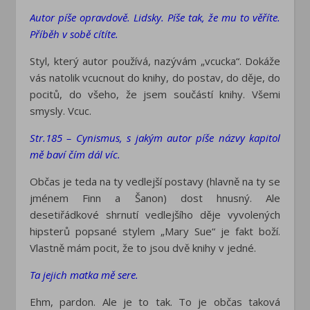
Autor píše opravdově. Lidsky. Píše tak, že mu to věříte.
Příběh v sobě cítíte.
Styl, který autor používá, nazývám „vcucka“. Dokáže
vás natolik vcucnout do knihy, do postav, do děje, do
pocitů, do všeho, že jsem součástí knihy. Všemi
smysly. Vcuc.
Str.185 – Cynismus, s jakým autor píše názvy kapitol
mě baví čím dál víc.
Občas je teda na ty vedlejší postavy (hlavně na ty se
jménem Finn a Šanon) dost hnusný. Ale
desetiřádkové shrnutí vedlejšího děje vyvolených
hipsterů popsané stylem „Mary Sue“ je fakt boží.
Vlastně mám pocit, že to jsou dvě knihy v jedné.
Ta jejich matka mě sere.
Ehm, pardon. Ale je to tak. To je občas taková