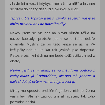
„Zachráním vás, i kdybych měl sám umřít“ a hrdinně
se staví do cesty děsovci s okurkou v ruce.
Teprve u 6té kapitoly jsem si všimla, že jejich názvy se
občas prolnou do i do hlavního děje.
Někdy jsem se víc než na hlavní příběh těšila na
název kapitoly, protože jsem se u toho dobře
chlámala. Myslím, že po této knize se už na YA
kečupáky nebudu koukat tak „vážně“ jako doposud.
Patos v těch knihách na mě bude totiž stříkat hned z
obálky.
Nevím, jestli se mi líbím, že na mě hlavní postava z
knihy mluví. Já jí odpovídám, ale ona mě ignoruje a
mele si dál. Já ovšem nemohu ignorovat ji.
Mikey má spoustu problémů. Jeden z nich je, že na
vás mluví. Ale jak začnou umírat hipsteři, tak toho
pozvolna nechá.