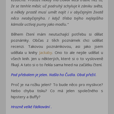
že se tenhle měsíc už podruhý schyluje k zániku světa,
a někdy prostě musí umět najít i v obyčejným životě
něco neobyčejnýho. I když třeba tvýho nejlepšího
kámoše uctívaj pumy jako modlu.“
Během čtení mám neutuchající potřebu si dělat
poznámky. Občas z těch poznámek chci udělat
recenzi. Takovou poznámkovou, asi jako jsem
udělala u knihy
Jackaby
. Ono to ale nejde udělat u
všech knih. Jen u některých, které si o to vysloveně
říkají. A tato si o to řekla sama hned na začátku čtení.
Pod přebalem je jelen. Našla ho Čudla. Obal přežil.
Proč je na rožku jelen? To bude něco pro myslivce?
Nebo chyba tisku? Co má jelen společného s
hipstery a Buffy?
Hrozně velké řádkování .