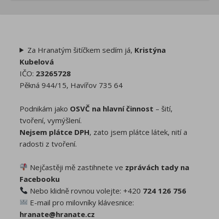
Za Hranatým šitíčkem sedím já,
Kristýna
Kubelová
IČO:
23265728
Pěkná 944/15, Havířov 735 64
Podnikám jako
OSVČ na hlavní činnost
– šití,
tvoření, vymýšlení.
Nejsem plátce DPH
, zato jsem plátce látek, nití a
radosti z tvoření.
Nejčastěji mě zastihnete ve
zprávách tady na
Facebooku
Nebo klidně rovnou volejte: +420
724 126 756
E-mail pro milovníky klávesnice:
hranate@hranate.cz