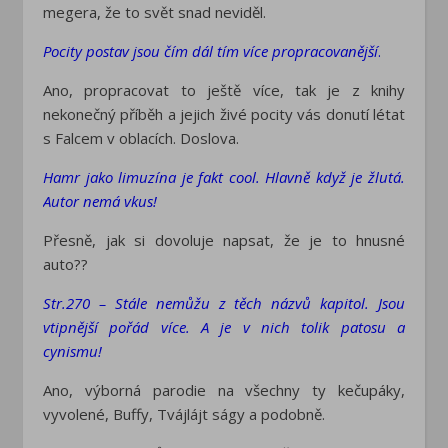
megera, že to svět snad neviděl.
Pocity postav jsou čím dál tím více propracovanější
.
Ano, propracovat to ještě více, tak je z knihy
nekonečný příběh a jejich živé pocity vás donutí létat
s Falcem v oblacích. Doslova.
Hamr jako limuzína je fakt cool. Hlavně když je žlutá.
Autor nemá vkus!
Přesně, jak si dovoluje napsat, že je to hnusné
auto??
Str.270 – Stále nemůžu z těch názvů kapitol. Jsou
vtipnější pořád více. A je v nich tolik patosu a
cynismu!
Ano, výborná parodie na všechny ty kečupáky,
vyvolené, Buffy, Tvájlájt ságy a podobně.