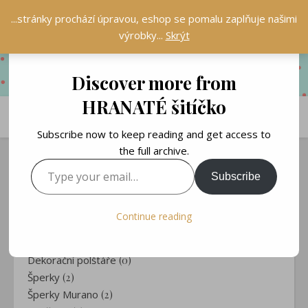
...stránky prochází úpravou, eshop se pomalu zaplňuje našimi
výrobky...
Skrýt
Discover more from
HRANATÉ šitíčko
Subscribe now to keep reading and get access to
the full archive.
Type your email…
Subscribe
HRANATÝ KRÁMEK
Obaly na knihy
(5)
Continue reading
Čtecí polstáře
(1)
Záložky
(30)
Dekorační polštáře
(0)
Šperky
(2)
Šperky Murano
(2)