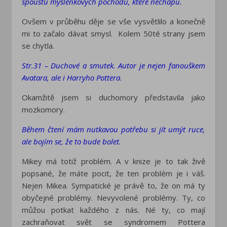
spoustu myšlenkových pochodů, které nechápu.
Ovšem v průběhu děje se vše vysvětlilo a konečně
mi to začalo dávat smysl. Kolem 50té strany jsem
se chytla.
Str.31 – Duchové a smutek. Autor je nejen fanouškem
Avatara, ale i Harryho Pottera.
Okamžitě jsem si duchomory představila jako
mozkomory.
Během čtení mám nutkavou potřebu si jít umýt ruce,
ale bojím se, že to bude bolet.
Mikey má totiž problém. A v knize je to tak živě
popsané, že máte pocit, že ten problém je i váš.
Nejen Mikea. Sympatické je právě to, že on má ty
obyčejné problémy. Nevyvolené problémy. Ty, co
můžou potkat každého z nás. Né ty, co mají
zachraňovat svět se syndromem Pottera