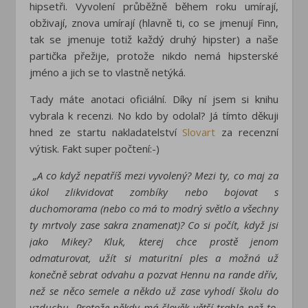
hipsetři. Vyvolení průběžně během roku umírají,
obživají, znova umírají (hlavně ti, co se jmenují Finn,
tak se jmenuje totiž každý druhý hipster) a naše
partička přežije, protože nikdo nemá hipsterské
jméno a jich se to vlastně netýká.
Tady máte anotaci oficiální. Díky ní jsem si knihu
vybrala k recenzi. No kdo by odolal? Já tímto děkuji
hned ze startu nakladatelství
Slovart
za recenzní
výtisk. Fakt super počtení:-)
„A co když nepatříš mezi vyvolený? Mezi ty, co maj za
úkol zlikvidovat zombíky nebo bojovat s
duchomorama (nebo co má to modrý světlo a všechny
ty mrtvoly zase sakra znamenat)? Co si počít, když jsi
jako Mikey? Kluk, kterej chce prostě jenom
odmaturovat, užít si maturitní ples a možná už
konečně sebrat odvahu a pozvat Hennu na rande dřív,
než se něco semele a někdo už zase vyhodí školu do
vzduchu. Protože někdy má člověk větší trable než to,