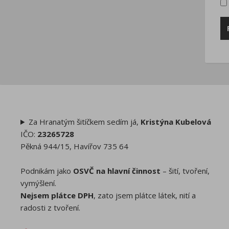
Za Hranatým šitíčkem sedím já,
Kristýna Kubelová
IČO:
23265728
Pěkná 944/15, Havířov 735 64
Podnikám jako
OSVČ na hlavní činnost
– šití, tvoření,
vymýšlení.
Nejsem plátce DPH
, zato jsem plátce látek, nití a
radosti z tvoření.