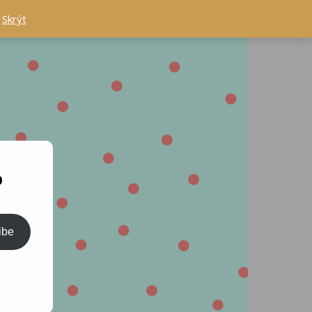
.
Skrýt
o
ibe