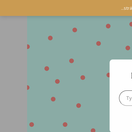
...st
Type 