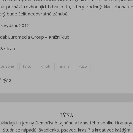
ak přichází rozhodující bitva o to, který rodinný klan zbohatn
erý bude čelit neodvratné záhubě.
k vydání: 2012
dal: Euromedia Group – Knižní klub
8 stran
corleone
falco
kmotr
mafie
Puzo
d
Týna
TÝNA
akládající a jediný člen přísně tajného a hranatého spolku Hranatýc
Studnice nápadů, švadlenka, psavec, kraslíř a kreativec každým