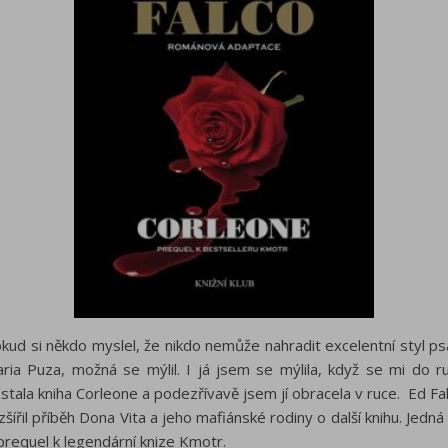
kud si někdo myslel, že nikdo nemůže nahradit excelentní styl ps
ria Puza, možná se mýlil. I já jsem se mýlila, když se mi do r
stala kniha Corleone a podezřívavě jsem jí obracela v ruce. Ed Fa
zšířil příběh Dona Vita a jeho mafiánské rodiny o další knihu. Jedná
prequel k legendární knize Kmotr.