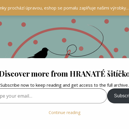
ránky prochází úpravou, eshop se pomalu zaplňuje našimi výrobky..
Discover more from HRANATÉ šitíčk
Subscribe now to keep reading and get access to the full archive.
your email…
Subscr
Continue reading