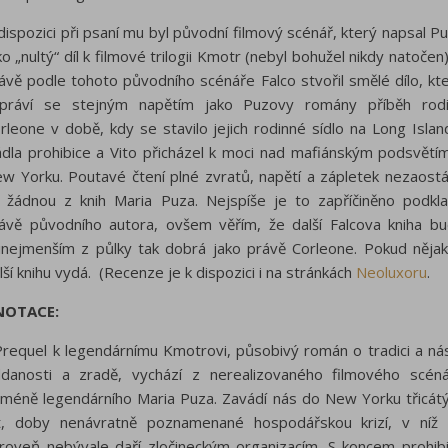
dispozici při psaní mu byl původní filmový scénář, který napsal P
ko „nultý“ díl k filmové trilogii Kmotr (nebyl bohužel nikdy natočen)
ávě podle tohoto původního scénáře Falco stvořil smělé dílo, kt
práví se stejným napětím jako Puzovy romány příběh rod
rleone v době, kdy se stavilo jejich rodinné sídlo na Long Islan
ádla prohibice a Vito přicházel k moci nad mafiánským podsvětí
w Yorku. Poutavé čtení plné zvratů, napětí a zápletek nezaost
 žádnou z knih Maria Puza. Nejspíše je to zapříčiněno podkl
ávě původního autora, ovšem věřím, že další Falcova kniha b
inejmenším z půlky tak dobrá jako právě Corleone. Pokud něja
lší knihu vydá. (Recenze je k dispozici i na stránkách
Neoluxoru
.
NOTACE:
equel k legendárnímu Kmotrovi, působivý román o tradici a nási
danosti a zradě, vychází z nerealizovaného filmového scén
méně legendárního Maria Puza. Zavádí nás do New Yorku třicát
t, doby nenávratně poznamenané hospodářskou krizí, v níž
roveň nebývale daří zločineckým organizacím. S koncem prohib