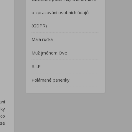
o zpracování osobních údajů
(GDPR)
Malá ručka
Muž jménem Ove
R.I.P
Polámané panenky
aní
uky
lco
 se