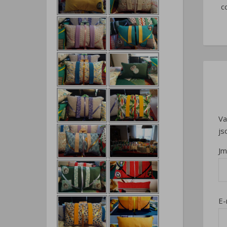
c
Va
js
J
E-