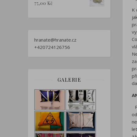
77,00
Kč
K 
ja
pr
vy
Co
hranate@hranate.cz
vl
+420724126756
Ne
za
pr
př
GALERIE
da
A
Pr
od
ne
le
zá