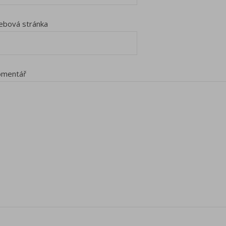
bová stránka
omentář