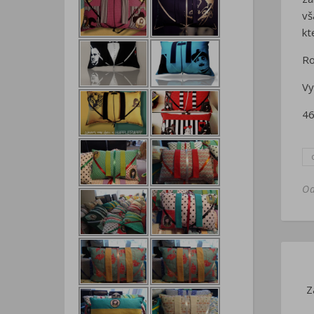
vš
kt
Ro
Vy
46
O
Z