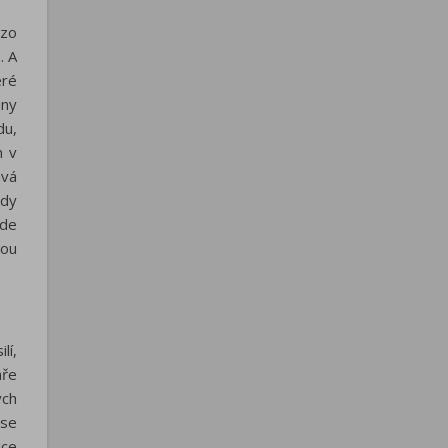
uzo
. A
eré
iny
du,
m v
ává
ady
ude
kou
lí,
áře
ých
 se
ice