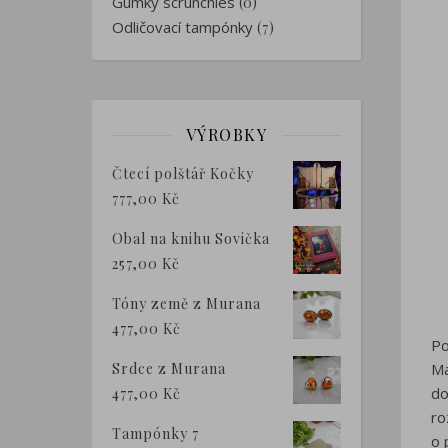
Gumky scrunchies
(0)
Odličovací tampónky
(7)
VÝROBKY
Čtecí polštář Kočky
777,00
Kč
Obal na knihu Sovička
257,00
Kč
Tóny země z Murana
477,00
Kč
Po
Srdce z Murana
Ma
do
477,00
Kč
ro
Tampónky 7
o 