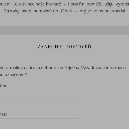
oulem.....Oo slunce naše hranaté :-) Poradím, pomůžu, ušiju, vyrobí
Zázraky ihned, nemožné do tří dnů - a prý je se mnou sranda!
ZANECHAT ODPOVĚĎ
še e-mailová adresa nebude zveřejněna.
Vyžadované informace
ou označeny
*
méno
mail