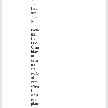
15,
Haví
řov
735
64
Podn
ikám
jako
OSV
Č na
hlav
ní
činn
ost
–
šití,
tvoře
ní,
vym
ýšlen
í.
Nejs
em
plátc