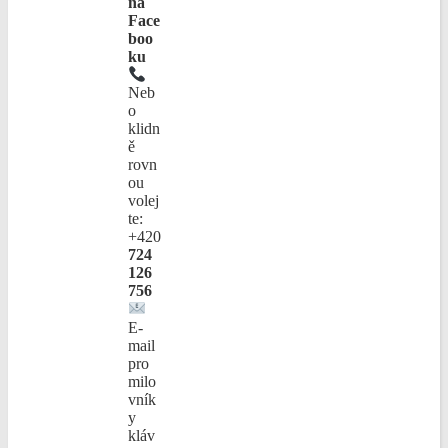
na
Face
boo
ku
Neb
o
klidn
ě
rovn
ou
volej
te:
+420
724
126
756
E-
mail
pro
milo
vník
y
kláv