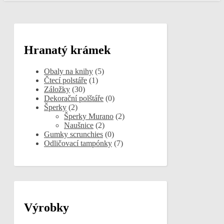
Hranatý krámek
Obaly na knihy
(5)
Čtecí polstáře
(1)
Záložky
(30)
Dekorační polštáře
(0)
Šperky
(2)
Šperky Murano
(2)
Naušnice
(2)
Gumky scrunchies
(0)
Odličovací tampónky
(7)
Výrobky