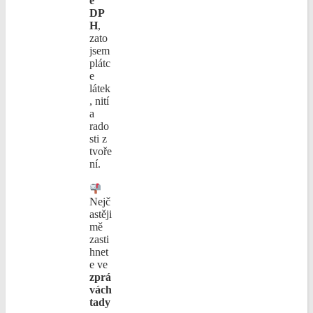
e
DP
H
,
zato
jsem
plátc
e
látek
, nití
a
rado
sti z
tvoře
ní.
Nejč
astěji
mě
zasti
hnet
e ve
zprá
vách
tady