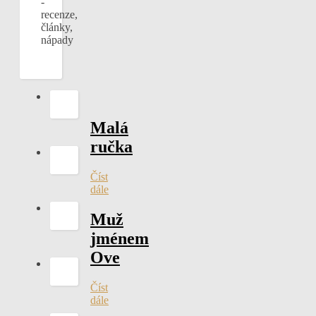
-
recenze,
články,
nápady
Malá
ručka
Číst
dále
Muž
jménem
Ove
Číst
dále