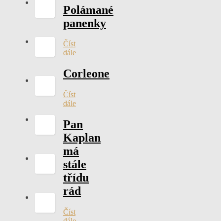
Polámané
panenky
Číst
dále
Corleone
Číst
dále
Pan
Kaplan
má
stále
třídu
rád
Číst
dále